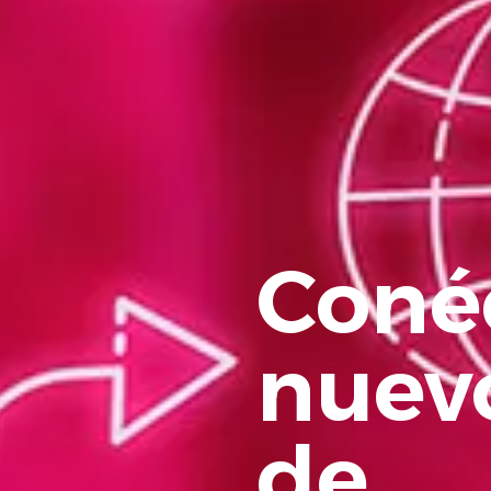
Coné
nuev
de